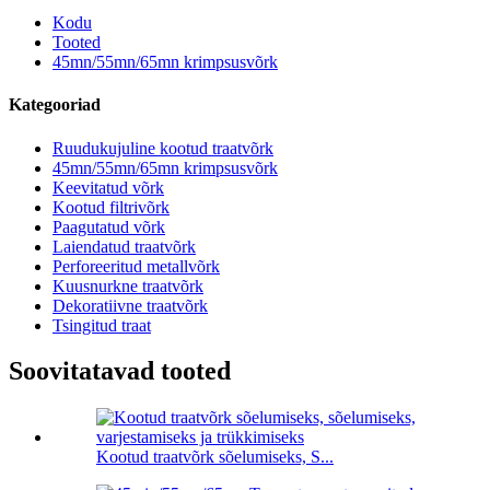
Kodu
Tooted
45mn/55mn/65mn krimpsusvõrk
Kategooriad
Ruudukujuline kootud traatvõrk
45mn/55mn/65mn krimpsusvõrk
Keevitatud võrk
Kootud filtrivõrk
Paagutatud võrk
Laiendatud traatvõrk
Perforeeritud metallvõrk
Kuusnurkne traatvõrk
Dekoratiivne traatvõrk
Tsingitud traat
Soovitatavad tooted
Kootud traatvõrk sõelumiseks, S...