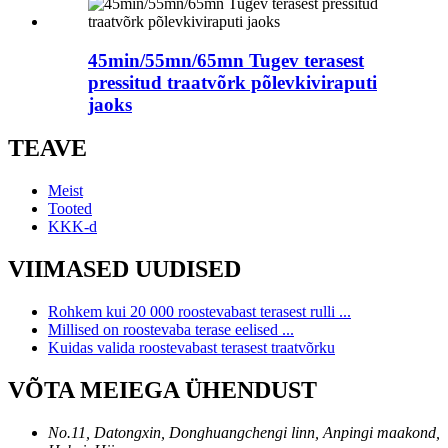
45min/55mn/65mn Tugev terasest
pressitud traatvõrk põlevkiviraputi
jaoks
TEAVE
Meist
Tooted
KKK-d
VIIMASED UUDISED
Rohkem kui 20 000 roostevabast terasest rulli ...
Millised on roostevaba terase eelised ...
Kuidas valida roostevabast terasest traatvõrku
VÕTA MEIEGA ÜHENDUST
No.11, Datongxin, Donghuangchengi linn, Anpingi maakond,