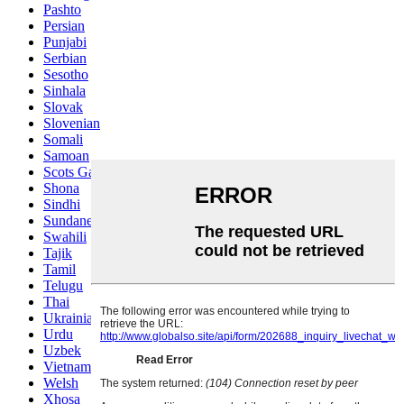
Pashto
Persian
Punjabi
Serbian
Sesotho
Sinhala
Slovak
Slovenian
Somali
Samoan
Scots Gaelic
Shona
Sindhi
Sundanese
Swahili
Tajik
Tamil
Telugu
Thai
Ukrainian
Urdu
Uzbek
Vietnamese
Welsh
Xhosa