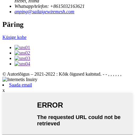
Hebei, Hiina
Whatsapp/telefon: +8615032163621
anping@sailaigewiremesh.com
Päring
Küsige kohe
© Autoriõigus – 2021-2022 : Kõik õigused kaitstud.
- - , , , , , ,
Saada email
x