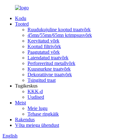
Kodu
Tooted
Ruudukujuline kootud traatvõrk
45mn/55mn/65mn krimpsusvõrk
Keevitatud võrk
Kootud filtrivõrk
Paagutatud võrk
Laiendatud traatvõrk
Perforeeritud metallvõrk
Kuusnurkne traatvõrk
Dekoratiivne traatvõrk
Tsingitud traat
Tugikeskus
KKK-d
Uudised
Meist
Meie lugu
Tehase ringkäik
Rakendus
Võta meiega ühendust
English